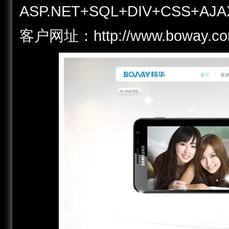
ASP.NET+SQL+DIV+CSS+AJA
客户网址：http://www.bowa