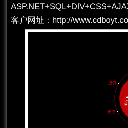
ASP.NET+SQL+DIV+CSS+AJA
客户网址：http://www.cdboy