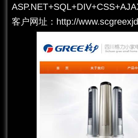
ASP.NET+SQL+DIV+CSS+AJA
客户网址：http://www.scgre