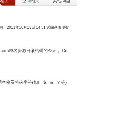
相关
空间相关
其他问题
：2011年10月13日 14:51
返回列表
关闭
在.com域名资源日渐枯竭的今天，.Co
格及特殊字符(如!、$、&、? 等)